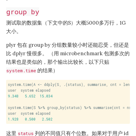
group by
测试取的数据集（下文中的S）大概5000多万行，1G
大小。
plyr 包在 group by 分组数量较小时还能忍受，但还是
比 dplyr 慢很多。 （用 microbenchmark 包测多次的
结果也是类似的，那个输出比较长，以下只贴
的结果）
system.time
system.time(A <- ddply(S, .(status), summarise, cnt = length
9.348
5.652
15.034
system.time(S %>% group_by(status) %>% summarise(cnt = n()) 
1.928
0.500
2.502
这里
列的不同值只有个位数。如果对于用户 id
status