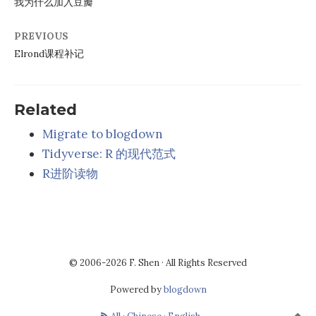
我为什么加入豆瓣
PREVIOUS
Elrond课程补记
Related
Migrate to blogdown
Tidyverse: R 的现代范式
R进阶读物
© 2006-2026 F. Shen · All Rights Reserved
Powered by
blogdown